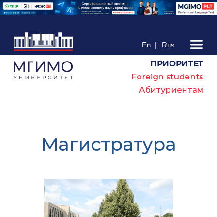
En
|
Rus
ПРИОРИТЕТ
Foreign students
Абитуриентам
Магистратура