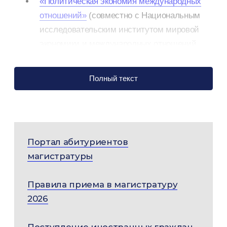
«Политическая экономия международных
отношений»
(совместно с Национальным
исследовательским институтом мировой
экономики и международных отношений
РАН)
(
Приоритет 2030
)
Полный текст
«Международная безопасность»
(совместно
с ПИР-центром)
(
Приоритет 2030
)
«Когнитивные исследования
и нейротехнологии в международных
Портал абитуриентов
отношениях»
(в партнерстве с Факультетом
магистратуры
психологии и Факультетом глобальных
процессов МГУ)
(
Приоритет 2030
)
Правила приема в магистратуру
2026
«Комплексные исследования
интеграционных процессов»
(программа